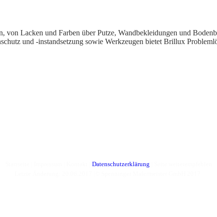
eln, von Lacken und Farben über Putze, Wandbekleidungen und Bodenb
chutz und -instandsetzung sowie Werkzeugen bietet Brillux Problem
Startseite
|
Impressum
|
Kontakt
|
Datenschutzerklärung
|
Seite weiterempfehlen
Letzte Änderung: 20.06.2017 |© Spenninger Malermeister GmbH 2017