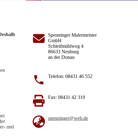
Deshalb
Spenninger Malermeister
GmbH
Schleifmühlweg 4
86633 Neuburg
an der Donau
gen
Telefon: 08431 46 552
Fax: 08431 42 319
bei
spenninger@web.de
der
rer- und