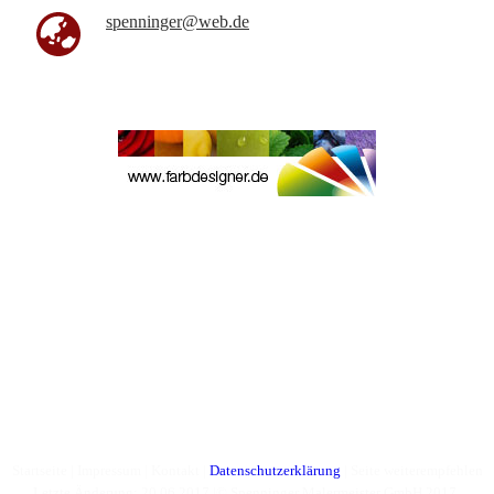
spenninger@web.de
Startseite
|
Impressum
|
Kontakt
|
Datenschutzerklärung
|
Seite weiterempfehlen
Letzte Änderung: 20.06.2017 |© Spenninger Malermeister GmbH 2017